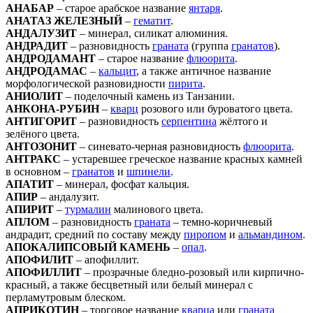
АНАБАР
– старое арабское название
янтаря
.
АНАТАЗ ЖЕЛЕЗНЫЙ
–
гематит
.
АНДАЛУЗИТ
– минерал, силикат алюминия.
АНДРАДИТ
– разновидность
граната
(группа
гранатов
).
АНДРОДАМАНТ
– старое название
флюорита
.
АНДРОДАМАС
–
кальцит
, а также античное название
морфологической разновидности
пирита
.
АНИОЛИТ
– поделочный камень из Танзании.
АНКОНА-РУБИН
–
кварц
розового или буроватого цвета.
АНТИГОРИТ
– разновидность
серпентина
жёлтого и
зелёного цвета.
АНТОЗОНИТ
– синевато-черная разновидность
флюорита
.
АНТРАКС
– устаревшее греческое название красных камней
в основном –
гранатов
и
шпинели
.
АПАТИТ
– минерал, фосфат кальция.
АПИР
– андалузит.
АПИРИТ
–
турмалин
малинового цвета.
АПЛОМ
– разновидность
граната
– темно-коричневый
андрадит, средний по составу между
пиропом
и
альмандином
.
АПОКАЛИПСОВЫЙ КАМЕНЬ
–
опал
.
АПОФИЛИТ
– апофиллит.
АПОФИЛЛИТ
– прозрачные бледно-розовый или кирпично-
красный, а также бесцветный или белый минерал с
перламутровым блеском.
АПРИКОТИН
– торговое название
кварца
или
граната