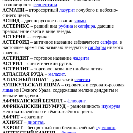
разновидность
серпентина
.
АСМАНИ
– второсортный
лазурит
голубого и небесно-
синего цвета.
АСПИД
– древнерусское название
яшмы
.
АСТЕРИКС
– редкий вид
рубина
и
сапфира
, дающие
преломление света в виде звезды.
АСТЕРИЯ
– астерикс.
АСТЕРОИД
– античное название звёздачатого
сапфира
, в
настоящее время так называю звёздчатые
сапфиры
низкого
качества.
АСТРИДИТ
– торговое название
жадеита
.
АСТРИЛ
– синтетический рутил.
АСТРИЛИТ
– торговое название ниобата лития.
АТЛАСНАЯ РУДА
–
малахит
.
АТЛАСНЫЙ ШПАТ
– уральский
селенит
.
АУШКУЛЬСКАЯ ЯШМА
– сероватая и серовато-розовая
яшма
из Южного Урала, содержащая мелкие дендриты и
мелкие звездочки.
АФРИКАНСКИЙ БЕРИЛЛ
–
флюорит
.
АФРИКАНСКИЙ ИЗУМРУД
– разновидность
изумруда
желтовато-зелёного и тёмно-зелёного цвета.
АФРИТ
– арагонит.
АХИРИТ
–
диоптаз
.
АХРОИТ
– бесцветный или бледно-зелёный
турмалин
.
АЦТЕКСКИЙ КАМЕНЬ
–
бирюза
.