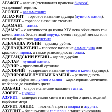
АГАФИТ
– агапит (стекловатая иранская
бирюза
),
устаревший термин.
АГОЛИТ
–
агальматолит
.
АГЛАУРИТ
– торговое название адуляра (
лунного камня
).
АГНЕЗИТ
– торговое название стеатита.
АДАМАНТ
–
алмаз
.
АДАМАС
– с античности до конца XIV века обозначало три
камня:
алмаз
, бесцветный
корунд
, очень твердый металл или
светлый кристалл
магнетита
.
АДЕЛАИДА-РУБИН
– аделаид-рубин.
АДЕЛАИД-РУБИН
– торговое название
альмандина
или
красного
пиропа
, а также разновидность
топаза
.
АДЕТАИДСКИЙ РУБИН
– аделаид-рубин.
АДУЛАР
–
лунный камень
.
АДУЛЯР
– прозрачный ортоклаз.
АДУЛЯРИЙ
– устаревшее название
лунного камня
(адуляра).
АДУЛЯРОВЫЙ ЛУННЫЙ КАМЕНЬ
– разновидность
адуляра с эффектом
лунного камня
– характерным свечением
от белого до голубого цвета.
АЗАБАШ
– старое испанское название
гагата
.
АЗОРИТ
–
циркон
.
АЗУРИТ
– минерал темно-синего и голубого цвета, водный
карбонат меди.
АЗУРИТ-ЛЯПИС
– плотный агрегат
кварца
и
азурита
.
АЗУРЛИТ
– бледно-синий
халцедон
, а также хризоколла.