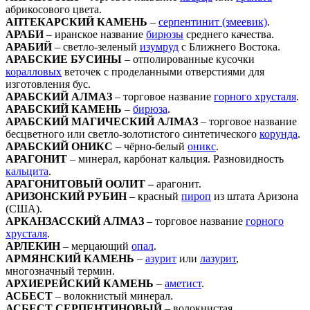
абрикосового цвета.
АПТЕКАРСКИЙ КАМЕНЬ
–
серпентинит (змеевик)
.
АРАБИ
– иранское название
бирюзы
среднего качества.
АРАБИЙ
– светло-зеленый
изумруд
с Ближнего Востока.
АРАБСКИЕ БУСИНЫ
– отполированные кусочки
коралловых
веточек с проделанными отверстиями для
изготовления бус.
АРАБСКИЙ АЛМАЗ
– торговое название
горного хрусталя
.
АРАБСКИЙ КАМЕНЬ
–
бирюза
.
АРАБСКИЙ МАГИЧЕСКИЙ АЛМАЗ
– торговое название
бесцветного или светло-золотистого синтетического
корунда
.
АРАБСКИЙ ОНИКС
– чёрно-белый
оникс
.
АРАГОНИТ
– минерал, карбонат кальция. Разновидность
кальцита
.
АРАГОНИТОВЫЙ ООЛИТ –
арагонит.
АРИЗОНСКИЙ РУБИН
– красный
пироп
из штата Аризона
(США).
АРКАНЗАССКИЙ АЛМАЗ
– торговое название
горного
хрусталя
.
АРЛЕКИН
– мерцающий
опал
.
АРМЯНСКИЙ КАМЕНЬ
–
азурит
или
лазурит
,
многозначный термин.
АРХИЕРЕЙСКИЙ КАМЕНЬ
–
аметист
.
АСБЕСТ
– волокнистый минерал.
АСБЕСТ СЕРПЕНТИНОВЫЙ
– волокнистая