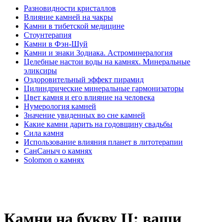
Разновидности кристаллов
Влияние камней на чакры
Камни в тибетской медицине
Стоунтерапия
Камни в Фэн-Шуй
Камни и знаки Зодиака. Астроминералогия
Целебные настои воды на камнях. Минеральные
эликсиры
Оздоровительный эффект пирамид
Цилиндрические минеральные гармонизаторы
Цвет камня и его влияние на человека
Нумерология камней
Значение увиденных во сне камней
Какие камни дарить на годовщину свадьбы
Cила камня
Использование влияния планет в литотерапии
СанСаныч о камнях
Solomon о камнях
Камни на букву Ц: ваши