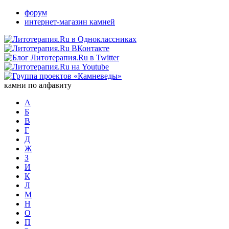
форум
интернет-магазин камней
камни по алфавиту
А
Б
В
Г
Д
Ж
З
И
К
Л
М
Н
О
П