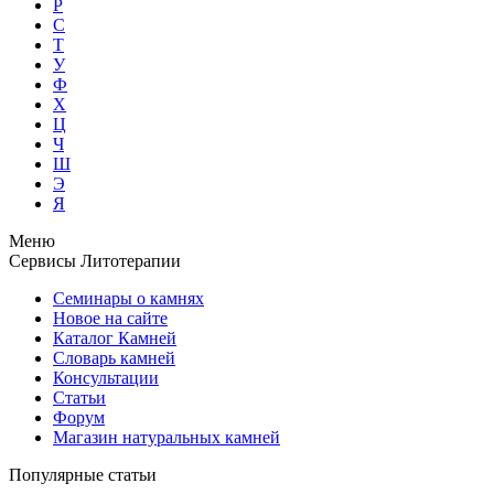
Р
С
Т
У
Ф
Х
Ц
Ч
Ш
Э
Я
Меню
Сервисы Литотерапии
Семинары о камнях
Новое на сайте
Каталог Камней
Словарь камней
Консультации
Статьи
Форум
Магазин натуральных камней
Популярные статьи