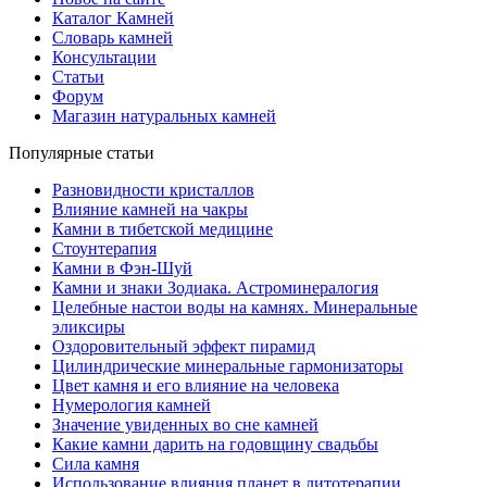
Каталог Камней
Словарь камней
Консультации
Статьи
Форум
Магазин натуральных камней
Популярные статьи
Разновидности кристаллов
Влияние камней на чакры
Камни в тибетской медицине
Стоунтерапия
Камни в Фэн-Шуй
Камни и знаки Зодиака. Астроминералогия
Целебные настои воды на камнях. Минеральные
эликсиры
Оздоровительный эффект пирамид
Цилиндрические минеральные гармонизаторы
Цвет камня и его влияние на человека
Нумерология камней
Значение увиденных во сне камней
Какие камни дарить на годовщину свадьбы
Cила камня
Использование влияния планет в литотерапии