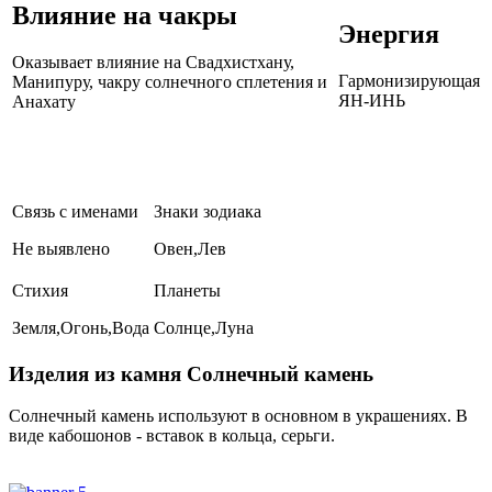
Влияние на чакры
Энергия
Оказывает влияние на Свадхистхану,
Гармонизирующая
Манипуру, чакру солнечного сплетения и
ЯН-ИНЬ
Анахату
Связь с именами
Знаки зодиака
Не выявлено
Овен,Лев
Стихия
Планеты
Земля,Огонь,Вода
Солнце,Луна
Изделия из камня Солнечный камень
Солнечный камень используют в основном в украшениях. В
виде кабошонов - вставок в кольца, серьги.
Где купить Солнечный камень?