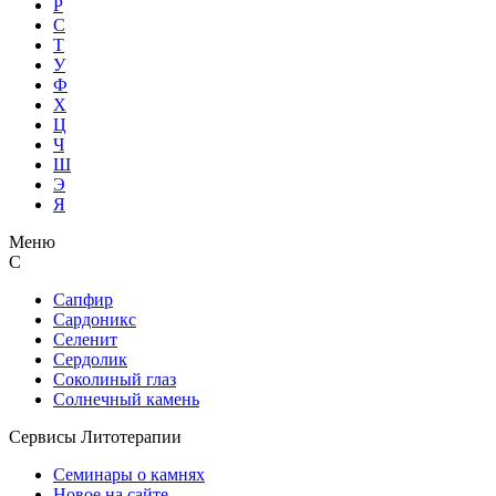
Р
С
Т
У
Ф
Х
Ц
Ч
Ш
Э
Я
Меню
С
Сапфир
Сардоникс
Селенит
Сердолик
Соколиный глаз
Солнечный камень
Сервисы Литотерапии
Семинары о камнях
Новое на сайте