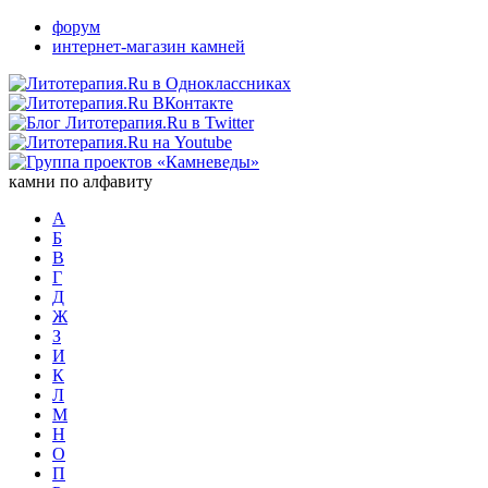
форум
интернет-магазин камней
камни по алфавиту
А
Б
В
Г
Д
Ж
З
И
К
Л
М
Н
О
П