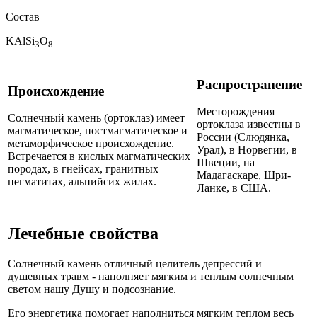
Состав
KAlSi
O
3
8
Распространение
Происхождение
Месторождения
Солнечный камень (ортоклаз) имеет
ортоклаза известны в
магматическое, постмагматическое и
России (Слюдянка,
метаморфическое происхождение.
Урал), в Норвегии, в
Встречается в кислых магматических
Швеции, на
породах, в гнейсах, гранитных
Мадагаскаре, Шри-
пегматитах, альпийсих жилах.
Ланке, в США.
Лечебные свойства
Солнечный камень отличный целитель депрессий и
душевных травм - наполняет мягким и теплым солнечным
светом нашу Душу и подсознание.
Его энергетика помогает наполниться мягким теплом весь