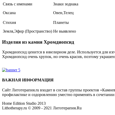
Связь с именами
Знаки зодиака
Оксана
Овен,Телец
Стихия
Планеты
Земля,Эфир (Пространство)
Не выявлено
Изделия из камня Хромдиопсид
Хромдиопсид ценится в ювелирном деле. Используется для изг
Хромдиопсид очень хрупок, но очень красив, поэтому украшен
Где купить Хромдиопсид?
ВАЖНАЯ ИНФОРМАЦИЯ
Сайт Литотерапия.ru входит в состав группы проектов «Камне
профилактике и оздоровлению уместно применять в сочетани
Home Edition Studio 2013
Lithotherapy.ru © 2009 - 2021 Литотерапия.Ru