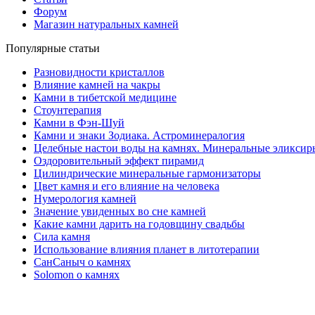
Форум
Магазин натуральных камней
Популярные статьи
Разновидности кристаллов
Влияние камней на чакры
Камни в тибетской медицине
Стоунтерапия
Камни в Фэн-Шуй
Камни и знаки Зодиака. Астроминералогия
Целебные настои воды на камнях. Минеральные эликсир
Оздоровительный эффект пирамид
Цилиндрические минеральные гармонизаторы
Цвет камня и его влияние на человека
Нумерология камней
Значение увиденных во сне камней
Какие камни дарить на годовщину свадьбы
Cила камня
Использование влияния планет в литотерапии
СанСаныч о камнях
Solomon о камнях