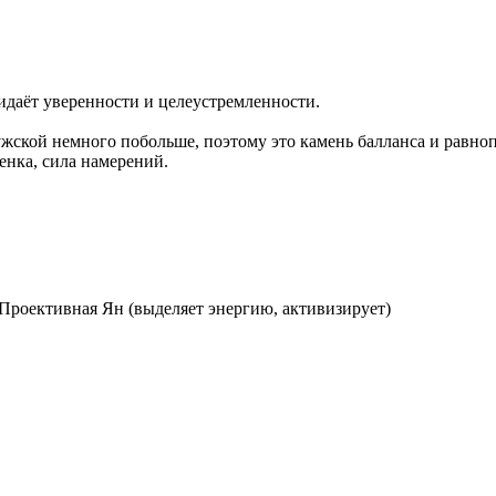
идаёт уверенности и целеустремленности.
ужской немного побольше, поэтому это камень балланса и равно
енка, сила намерений.
 Проективная Ян (выделяет энергию, активизирует)