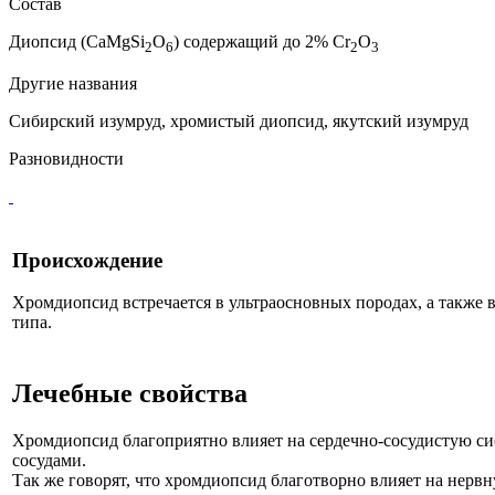
Состав
Диопсид (CaMgSi
O
) содержащий до 2% Cr
O
2
6
2
3
Другие названия
Сибирский изумруд, хромистый диопсид, якутский изумруд
Разновидности
Происхождение
Хромдиопсид встречается в ультраосновных породах, а также
типа.
Лечебные свойства
Хромдиопсид благоприятно влияет на сердечно-сосудистую сис
сосудами.
Так же говорят, что хромдиопсид благотворно влияет на нервн