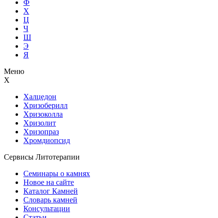
Ф
Х
Ц
Ч
Ш
Э
Я
Меню
Х
Халцедон
Хризоберилл
Хризоколла
Хризолит
Хризопраз
Хромдиопсид
Сервисы Литотерапии
Семинары о камнях
Новое на сайте
Каталог Камней
Словарь камней
Консультации
Статьи