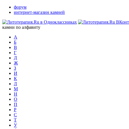
форум
интернет-магазин камней
камни по алфавиту
А
Б
В
Г
Д
Ж
З
И
К
Л
М
Н
О
П
Р
С
Т
У