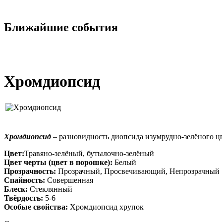
Ближайшие события
Хромдиопсид
Хромдиопсид
–
разновидность
диопсида
изумрудно-зелёного цв
Цвет:
Травяно-зелёный, бутылочно-зелёный
Цвет черты (цвет в порошке):
Белый
Прозрачность:
Прозрачный, Просвечивающий, Непрозрачный
Спайность:
Совершенная
Блеск:
Стеклянный
Твёрдость:
5-6
Особые свойства:
Хромдиопсид хрупок