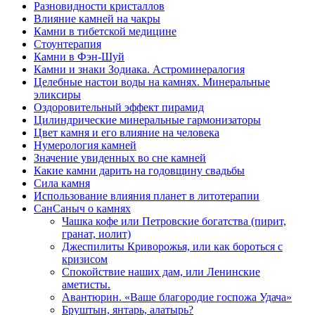
Разновидности кристаллов
Влияние камней на чакры
Камни в тибетской медицине
Стоунтерапия
Камни в Фэн-Шуй
Камни и знаки Зодиака. Астроминералогия
Целебные настои воды на камнях. Минеральные
эликсиры
Оздоровительный эффект пирамид
Цилиндрические минеральные гармонизаторы
Цвет камня и его влияние на человека
Нумерология камней
Значение увиденных во сне камней
Какие камни дарить на годовщину свадьбы
Cила камня
Использование влияния планет в литотерапии
СанСаныч о камнях
Чашка кофе или Петровские богатства (пирит,
гранат, иолит)
Джеспилиты Криворожья, или как бороться с
кризисом
Спокойствие наших дам, или Ленинские
аметисты.
Авантюрин. «Ваше благородие госпожа Удача»
Бруштын, янтарь, алатырь?