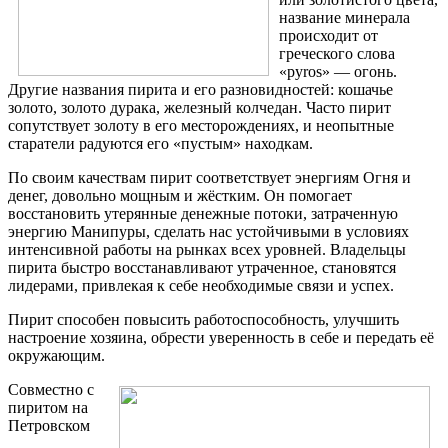
название минерала
происходит от
греческого слова
«pyros» — огонь.
Другие названия пирита и его разновидностей: кошачье
золото, золото дурака, железный колчедан. Часто пирит
сопутствует золоту в его месторождениях, и неопытные
старатели радуются его «пустым» находкам.
По своим качествам пирит соответствует энергиям Огня и
денег, довольно мощным и жёстким. Он помогает
восстановить утерянные денежные потоки, затраченную
энергию Манипуры, сделать нас устойчивыми в условиях
интенсивной работы на рынках всех уровней. Владельцы
пирита быстро восстанавливают утраченное, становятся
лидерами, привлекая к себе необходимые связи и успех.
Пирит способен повысить работоспособност
ь, улучшить
настроение хозяина, обрести уверенность в себе и передать её
окружающим.
Совместно с
пиритом на
Петровском