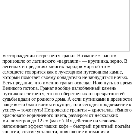
месторождении встречается гранат. Название «гранат»
произошло от латинского «вagranurn» — крупинка, зерно. В
легендах и преданиях многих народов мира об этом
самоцвете говорится как о лучезарном путеводном камне,
который помогает своему обладателю не заблудиться ночью.
Есть предание, что именно гранат освещал Ною путь во время
Великого потопа. Гранат вообще излюбленный камень
путников: считается, что он оберегает их от превратностей
судьбы вдали от родного дома. А если путниками в древности
чаще всего были воины и купцы, то и сегодня продвижение к
успеху – тоже путь! Петровские гранаты – кристаллы тёмного
красновато-корич
невого цвета, размером от нескольких
миллиметров до 12 см (макс.). Их действие на человека
напоминает эффект чашки кофе – быстрый приятный подъём
энергии, снятие усталости, повышение внимания и