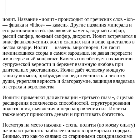
иолит. Название «иолит» происходит от греческих слов «ion»
— фиалка и «lithos» — камень. Другие названия минерала и
его разновидностей: фиалковый камень, водный сапфир,
рысий сапфир, ложный сапфир, дихроит. Иолит встречается в
виде фиалково-синих жил в сланцах или в виде кристаллов в
белом кварце. Иолит — камень- миротворец. Он гасит
начинающиеся ссоры в самом зародыше, не давая перерасти
им в серьезный конфликт. Камень способствует сохранению
супружеской верности и бережет взаимную любовь при
длительных расставаниях. Иолит даёт человеку мощную
защиту космоса, пробуждая сосредоточенност
ь и чистоту
души, укрепляя верность и благоразумие, защищая владельца
от страха и вероломства.
Иолиты применяют для активации «третьего глаза», с целью
расширения психических способностей, структурирования
подсознания, выявления и перенаправления сил. Иолиты
также могут приносить деньги и притягивать богатство.
Несмотря на место находки - степь, иолиты (по моему опыту)
начинают работать наиболее сильно в приморских городах.
Видимо, это как-то связано со старинными скандинавскими