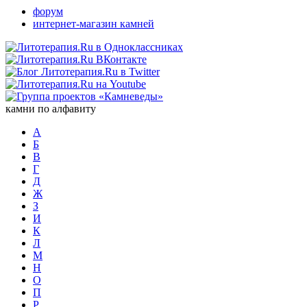
форум
интернет-магазин камней
камни по алфавиту
А
Б
В
Г
Д
Ж
З
И
К
Л
М
Н
О
П
Р