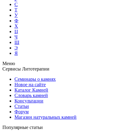
С
Т
У
Ф
Х
Ц
Ч
Ш
Э
Я
Меню
Сервисы Литотерапии
Семинары о камнях
Новое на сайте
Каталог Камней
Словарь камней
Консультации
Статьи
Форум
Магазин натуральных камней
Популярные статьи