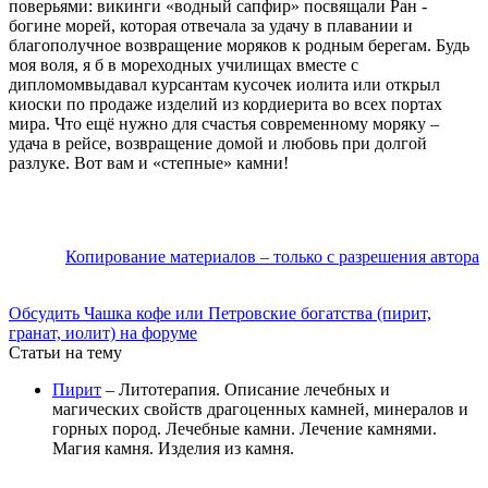
поверьями: викинги «водный сапфир» посвящали Ран -
богине морей, которая отвечала за удачу в плавании и
благополучное возвращение моряков к родным берегам. Будь
моя воля, я б в мореходных училищах вместе с
дипломомвыдавал курсантам кусочек иолита или открыл
киоски по продаже изделий из кордиерита во всех портах
мира. Что ещё нужно для счастья современному моряку –
удача в рейсе, возвращение домой и любовь при долгой
разлуке. Вот вам и «степные» камни!
Копирование материалов – только с разрешения автора
Обсудить Чашка кофе или Петровские богатства (пирит,
гранат, иолит) на форуме
Статьи на тему
Пирит
– Литотерапия. Описание лечебных и
магических свойств драгоценных камней, минералов и
горных пород. Лечебные камни. Лечение камнями.
Магия камня. Изделия из камня.