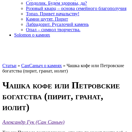
Сердолик. Будем здоровы, да?
Розовый кварц – основа семейного благополучия
Топаз. Привет начальству!
Камни шутят. Пирит
Лабрадорит. Русалочий камень
Опал – символ творчества.
Solomon о камнях
Статьи
»
СанСаныч о камнях
»
Чашка кофе или Петровские
богатства (пирит, гранат, иолит)
Чашка кофе или Петровские
богатства (пирит, гранат,
иолит)
Александр Гук (Сан Саныч)