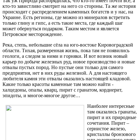
Так уж Природа распорядилась, что кто-то имеет почти всё, а
кто-то завистливо смотрит на него со стороны. Та же история
происходит с распределением каменных богатств и у нас, на
Украине. Есть регионы, где можно из минералов встретить
только глину и гипс, а есть такие места, где каждый шаг
может обернуться подарком. Таким местом и является
Петровское месторождение.
Река, степь, небольшие сёла на юго-востоке Кировоградской
области. Тихая, размеренная жизнь, пока там не появились
геологи, а следом за ними и горняки. И вот возник новый
карьер по добыче железных руд, новое производство и новые
отвалы пустых пород. Но пустые они только для самого
предприятия, нет в них руды железной. А для настоящего
любителя камня эти отвалы оказались настоящей кладовой.
Какие только красоты каменные там можно найти -
халцедоны, опалы, кварц, пирит с гранатом, кордиерит,
эпидоты, и многое-многое другое…
Наиболее интересные
там оказались гранаты,
пирит и их природные
сочетания. Пирит –
сернистое железо,
кристаллы бронзового
или золотистого цвета,